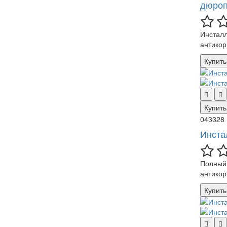
дюроп
Инсталл
антикор
Купить
Купить
043328
Инста
Полный 
антикор
Купить