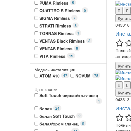
5
PUMA Rimless
5
QUATTRO S Rimless
7
SIGMA Rimless
Купить
043316
8
STRATI Rimless
Инста
1
TORNAS Rimless
3
VENTAS Black Rimless
9
VENTAS Rimless
Полный 
15
VITA Rimless
антикор
Купить
Модель инсталляции
47
78
ATOM 410
NOVUM
Цвет кнопки
Купить
Soft Touch черная/хр.глянец
043313
1
Инста
24
белая
2
белая Soft Touch
5
белая/хром глянец
Полный 
антикор
11