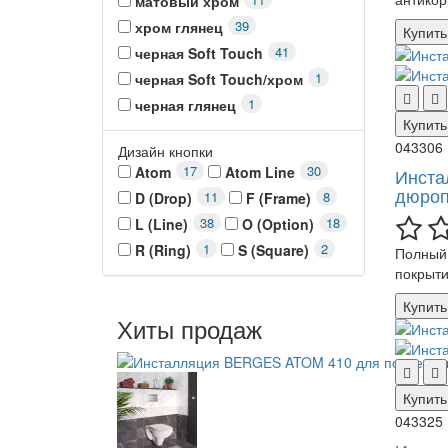
матовый хром
39
хром глянец
Купить
41
черная Soft Touch
1
черная Soft Touch/хром
1
черная глянец
Купить
043306
Дизайн кнопки
17
30
Atom
Atom Line
Инста
дюроп
11
8
D (Drop)
F (Frame)
38
18
L (Line)
O (Option)
1
2
R (Ring)
S (Square)
Полный 
покрыти
Купить
Хиты продаж
Купить
043325