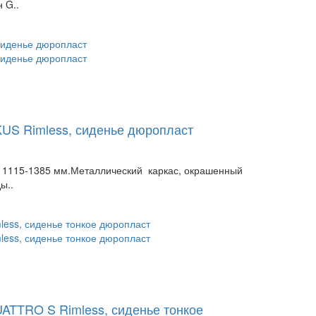
 G..
KUS Rimless, сиденье дюропласт
 1115-1385 мм.Металлический каркас, окрашенный
ы..
UATTRO S Rimless, сиденье тонкое