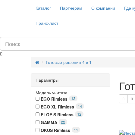
Каталог
Партнерам
О компании
Где к
Прайс-лист
Готовые решения 4 в 1
Параметры
Го
Модель унитаза
13
EGO Rimless
14
EGO XL Rimless
12
FLOE S Rimless
22
GAMMA
11
OKUS Rimless