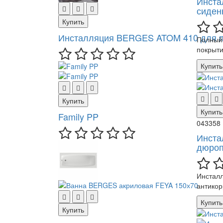
Инстал
сиден
Купить
Инсталляция BERGES ATOM 410 для по
Полный 
покрыти
Купить
Купить
Купить
Family PP
043358
Инста
дюроп
Инсталл
антикор
Купить
Купить