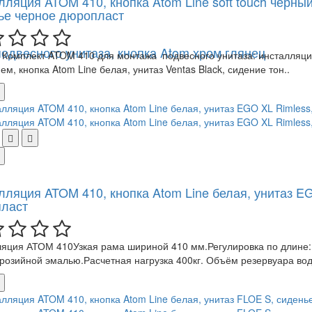
ляция ATOM 410, кнопка Atom Line soft touch черный/
ье черное дюропласт
двесного унитаза, кнопка Atom хром глянец
Комплект ATOM 410 для монтажа подвесного унитаза: инсталляци
ем, кнопка Atom Line белая, унитаз Ventas Black, сидение тон..
лляция ATOM 410, кнопка Atom Line белая, унитаз EG
ласт
яция АТОМ 410Узкая рама шириной 410 мм.Регулировка по длине:
розийной эмалью.Расчетная нагрузка 400кг. Объём резервуара вод