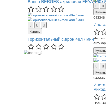
Ванна BERGES акриловая FEYA 150х7
Купить
043346
Инста
Купить
Инсталл
Горизонтальный сифон 48л / мин
антикор
Купить
Купить
043336
Инста
микро
Полный 