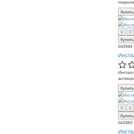
покрыти
Купить
Купить
043394
Инста
Инсталл
антикор
Купить
Купить
043363
Инста