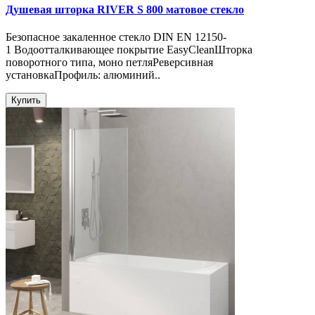
Душевая шторка RIVER S 800 матовое стекло
Безопасное закаленное стекло DIN EN 12150-
1 Водоотталкивающее покрытие EasyCleanШторка
поворотного типа, моно петляРеверсивная
установкаПрофиль: алюминий..
Купить