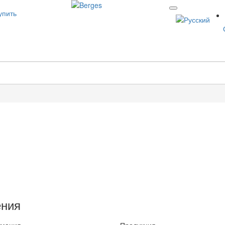
упить
ения